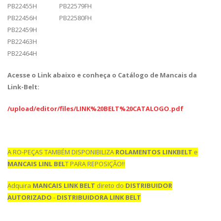
PB22455H PB22579FH
PB22456H PB22580FH
PB22459H
PB22463H
PB22464H
Acesse o Link abaixo e conheça o Catálogo de Mancais da
Link-Belt:
/upload/editor/files/LINK%20BELT%20CATALOGO.pdf
A RO-PEÇAS TAMBÉM DISPONIBILIZA
ROLAMENTOS LINKBELT
e
MANCAIS LINL BEL
T PARA REPOSIÇÃO!!
Adquira
MANCAIS LINK BELT
direto do
DISTRIBUIDOR
AUTORIZADO
-
DISTRIBUIDORA LINK BELT