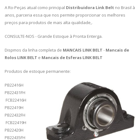
A Ro-Peças atual como principal
Distribuidora
Link Belt
no Brasil à
anos, parceria essa que nos permite proporcionar os melhores
preços para produtos de mais alta qualidade,.
CONSULTE-NOS - Grande Estoque à Pronta Enterga.
Dispmos da linha completa de
MANCAIS LINK BELT
-
Mancais de
Rolos LINK BELT
e
Mancais de Esferas LINK BELT
Produtos de estoque permanente:
PB22416H
PB22431FH
FCB22416H
PB22419H
PB22432FH
FCB22419H
PB22420H
PB22435FH